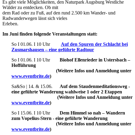
Es gibt viele Möglichkeiten, den Naturpark Augsburg Westliche
Wälder zu entdecken. Ob mit
dem Rad oder zu Fuß, auf den rund 2.500 km Wander- und
Radwanderwegen lässt sich vieles
Erleben.
Im Juni finden folgende Veranstaltungen statt:
So I 01.06. I 10 Uhr
Auf den Spuren der Schlacht bei
Zusmarshausen – eine geführte Radtour
So I 01.06. I 10 Uhr
Biohof Ellenrieder in Ustersbach –
Hofführung
(Weitere Infos und Anmeldung unter
www.eventbrite.de
)
Sa&So | 14. & 15.06.
Auf dem Staudenmeditationsweg -
eine geführte Wanderung wahlweise 1 oder 2 Etappen
(Weitere Infos und Anmeldung unter
www.eventbrite.de
)
So I 15.06. I 10 Uhr
Dem Himmel so nah – Wandern
zum Vopelius-Stern - eine geführte Wanderung
(Weitere Infos und Anmeldung unter
www.eventbrite.de
)