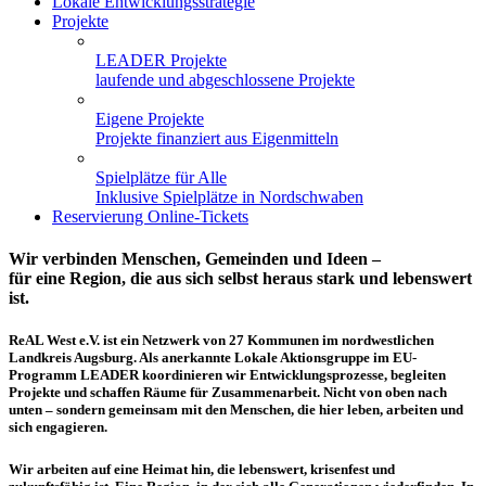
Lokale Entwicklungsstrategie
Projekte
LEADER Projekte
laufende und abgeschlossene Projekte
Eigene Projekte
Projekte finanziert aus Eigenmitteln
Spielplätze für Alle
Inklusive Spielplätze in Nordschwaben
Reservierung Online-Tickets
Wir verbinden Menschen, Gemeinden und Ideen –
für eine Region, die aus sich selbst heraus stark und lebenswert
ist.
ReAL West e.V. ist ein Netzwerk von 27 Kommunen im nordwestlichen
Landkreis Augsburg. Als anerkannte Lokale Aktionsgruppe im EU-
Programm LEADER koordinieren wir Entwicklungsprozesse, begleiten
Projekte und schaffen Räume für Zusammenarbeit. Nicht von oben nach
unten – sondern gemeinsam mit den Menschen, die hier leben, arbeiten und
sich engagieren.
Wir arbeiten auf eine Heimat hin, die lebenswert, krisenfest und