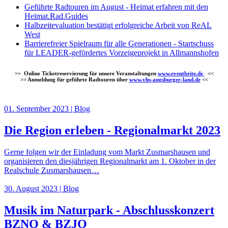
Geführte Radtouren im August - Heimat erfahren mit den
Heimat.Rad.Guides
Halbzeitevaluation bestätigt erfolgreiche Arbeit von ReAL
West
Barrierefreier Spielraum für alle Generationen - Startschuss
für LEADER-gefördertes Vorzeigeprojekt in Allmannshofen
>> Online Ticketreservierung für unsere Veranstaltungen
www.eventbrite.de
<<
>> Anmeldung für geführte Radtouren über
www.vhs-
augsburger-land.de
<<
01. September 2023 | Blog
Die Region erleben - Regionalmarkt 2023
Gerne folgen wir der Einladung vom Markt Zusmarshausen und
organisieren den diesjährigen Regionalmarkt am 1. Oktober in der
Realschule Zusmarshausen…
30. August 2023 | Blog
Musik im Naturpark - Abschlusskonzert
BZNO & BZJO