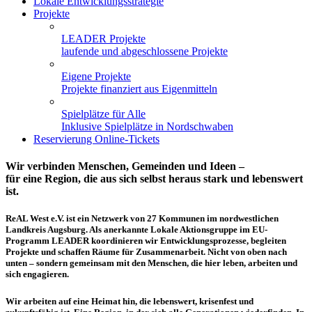
Lokale Entwicklungsstrategie
Projekte
LEADER Projekte
laufende und abgeschlossene Projekte
Eigene Projekte
Projekte finanziert aus Eigenmitteln
Spielplätze für Alle
Inklusive Spielplätze in Nordschwaben
Reservierung Online-Tickets
Wir verbinden Menschen, Gemeinden und Ideen –
für eine Region, die aus sich selbst heraus stark und lebenswert
ist.
ReAL West e.V. ist ein Netzwerk von 27 Kommunen im nordwestlichen
Landkreis Augsburg. Als anerkannte Lokale Aktionsgruppe im EU-
Programm LEADER koordinieren wir Entwicklungsprozesse, begleiten
Projekte und schaffen Räume für Zusammenarbeit. Nicht von oben nach
unten – sondern gemeinsam mit den Menschen, die hier leben, arbeiten und
sich engagieren.
Wir arbeiten auf eine Heimat hin, die lebenswert, krisenfest und